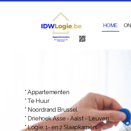
HOME
ON
* Appartementen
* Te Huur
* Noordrand Brussel
* Driehoek Asse - Aalst - Leuven
* Logie: 1- en 2 Slaapkamers