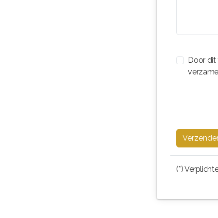
Door dit
verzamel
Verzende
(*) Verplich