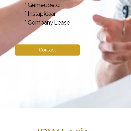
* Gemeubeld
* Instapklaar
* Company Lease
Contact