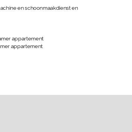
roogmachine en schoonmaakdienst en
kamer appartement
kamer appartement